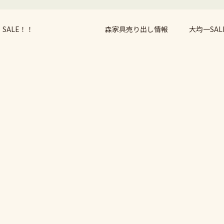
ALE！！
森家具売り出し情報 大均一SAL