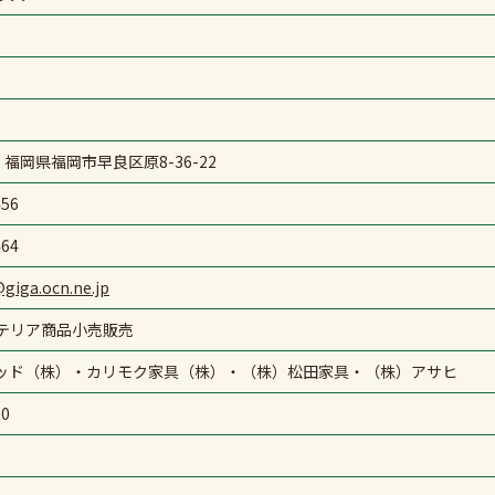
22 福岡県福岡市早良区原8-36-22
456
464
giga.ocn.ne.jp
テリア商品小売販売
ッド（株）・カリモク家具（株）・（株）松田家具・（株）アサヒ
00