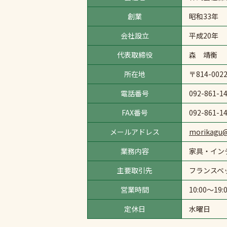
創業
昭和33年
会社設立
平成20年
代表取締役
森 靖衡
所在地
〒814-00
電話番号
092-861-1
FAX番号
092-861-1
メールアドレス
morikagu@
業務内容
家具・イン
主要取引先
フランスベ
営業時間
10:00～19:
定休日
水曜日